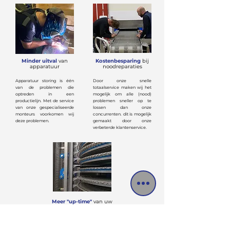
Minder uitval
van
Kostenbesparing
bij
apparatuur
noodreparaties
Apparatuur storing is één
Door onze snelle
van de problemen die
totaalservice maken wij het
optreden in een
mogelijk om alle (nood)
productielijn. Met de service
problemen sneller op te
van onze gespecialiseerde
lossen dan onze
monteurs voorkomen wij
concurrenten. dit is mogelijk
deze problemen.
gemaakt door onze
verbeterde klantenservice.
Meer "up-time"
van uw
installaties
Wij kunnen zorgen voor een
beter functionerende en