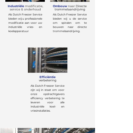
Industriële
modificatie,
Ombouw
naar
Directe
service & onderhoud
trommelaandrijving
Als Dutch Freezer Service
Als Dutch Freezer Service
bieden wij u professionele
bieden wij u de service
modificatie aan voor uw
om spiralen om te
industriële vries- en
bouwen naar directe
koelapparatuur
trommelaandrijving.
Efficiëntie
verbetering
Als Dutch Freezer Service
zijn wij in staat om voor
onze opdrachtgevers
efficiency verbetering te
leveren voor alle
industriële koel- en
vriesinstallaties.