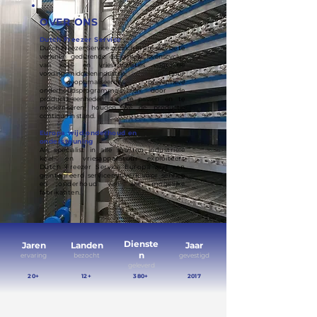
OVER ONS
Dutch Freezer Service
Dutch Freezer Service zet zich in om service te
verlenen gedurende de gehele levenscyclus
van koel- en vriesinstallaties voor de
voedingsmiddelenindustrie.
Door
geoptimaliseerde preventieve
onderhoudsprogramma's en door de
productie-eenheden aan te passen en te
moderniseren houden we de productie
continue in stand.
Europa wijd onderhoud en
ondersteuning
Als specialist in alle soorten industriële
koel- en vriesapparatuur exploiteert
Dutch Freezer Service Europa wijd een
geïntegreerd servicenetwerk voor service
en onderhoud van alle mogelijke
fabrikanten.
Dienste
Jaren
Landen
Jaar
n
ervaring
bezocht
gevestigd
geleverd
20+
12+
380+
2017