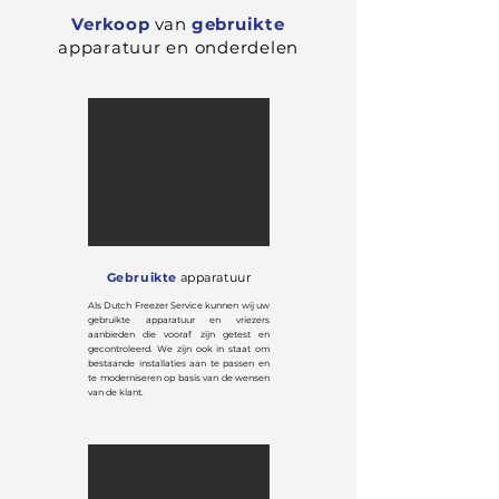
Verkoop
van
gebruikte
apparatuur en onderdelen
Gebruikte
apparatuur
Als Dutch Freezer Service kunnen wij uw
gebruikte apparatuur en vriezers
aanbieden die vooraf zijn getest en
gecontroleerd. We zijn ook in staat om
bestaande installaties aan te passen en
te moderniseren op basis van de wensen
van de klant.