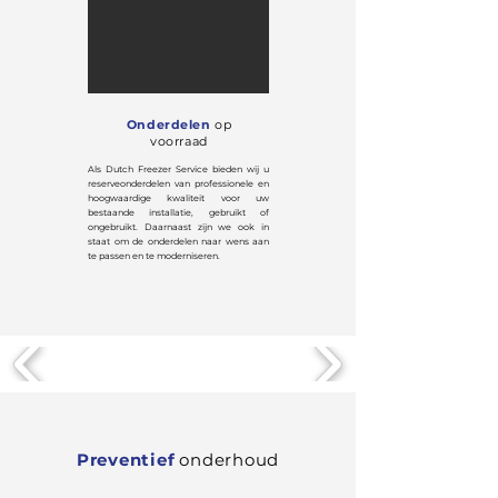
Onderdelen
op
voorraad
Als Dutch Freezer Service bieden wij u
reserveonderdelen van professionele en
hoogwaardige kwaliteit voor uw
bestaande installatie, gebruikt of
ongebruikt. Daarnaast zijn we ook in
staat om de onderdelen naar wens aan
te passen en te moderniseren.
Preventief
onderhoud