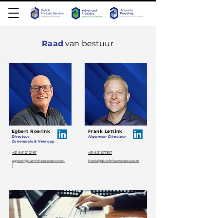
Raad
van bestuur
Egbert Roerink
Frank Lettink
Directeur
Algemeen Directeur
Commercie & Verkoop
+31 6 51010197
+31 6 21577817
egbert@dutchfreezerservice.n
frank@dutchfreezerservice.nl
l