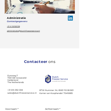
Administratie
Contactgegevens
+31
6 15092038
administratie@dutchfreezerservice.nl
Contacteer
ons
Euroweg 7
7051 EB Varsseveld
Gelderland
The Netherlands
+31 615 092 038
BTW-Nummer: NL
8583 110 08
B01
sales@dutchfreezerservice.nl
Kamer van Koophandel:
70416885
Voornaam
Achternaam