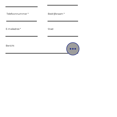
Telefoonnummer
Bedrijfsnaam
E-mailadres
Stad
Bericht
STUREN